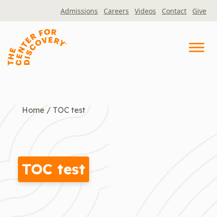
Skip
Admissions
Careers
Videos
Contact
Give
to
content
Home
/
TOC test
TOC test